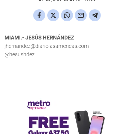
MIAMI.- JESÚS HERNÁNDEZ
jhernandez@diariolasamericas.com
@hesushdez