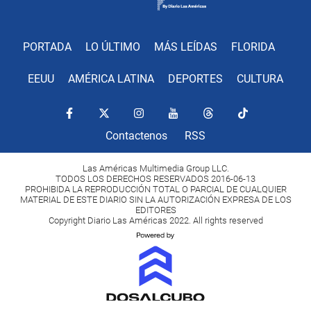
PORTADA
LO ÚLTIMO
MÁS LEÍDAS
FLORIDA
EEUU
AMÉRICA LATINA
DEPORTES
CULTURA
Contactenos
RSS
Las Américas Multimedia Group LLC.
TODOS LOS DERECHOS RESERVADOS 2016-06-13
PROHIBIDA LA REPRODUCCIÓN TOTAL O PARCIAL DE CUALQUIER
MATERIAL DE ESTE DIARIO SIN LA AUTORIZACIÓN EXPRESA DE LOS
EDITORES
Copyright Diario Las Américas 2022. All rights reserved