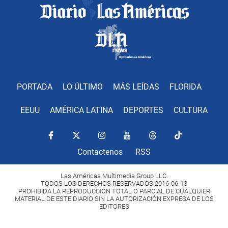
PORTADA
LO ÚLTIMO
MÁS LEÍDAS
FLORIDA
EEUU
AMÉRICA LATINA
DEPORTES
CULTURA
Contactenos
RSS
Las Américas Multimedia Group LLC.
TODOS LOS DERECHOS RESERVADOS 2016-06-13
PROHIBIDA LA REPRODUCCIÓN TOTAL O PARCIAL DE CUALQUIER
MATERIAL DE ESTE DIARIO SIN LA AUTORIZACIÓN EXPRESA DE LOS
EDITORES
Copyright Diario Las Américas 2022. All rights reserved