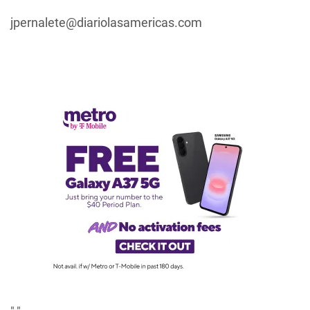
jpernalete@diariolasamericas.com