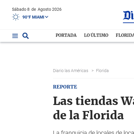
Sábado 8
de
Agosto 2026
90°F MIAMI
PORTADA
LO ÚLTIMO
FLORID
Diario las Américas
>
Florida
REPORTE
Las tiendas W
de la Florida
La franquicia de locales de loc