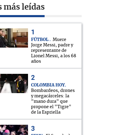
s más leídas
FÚTBOL
Muere
Jorge Messi, padre y
representante de
Lionel Messi, a los 68
años
COLOMBIA HOY
Bombardeos, drones
y megacárceles: la
"mano dura" que
propone el "Tigre"
de la Espriella