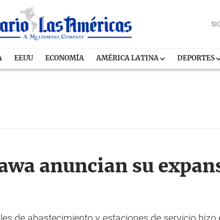
SI
A
EEUU
ECONOMÍA
AMÉRICA LATINA
DEPORTES
awa anuncian su expans
ales de abastecimiento y estaciones de servicio hizo