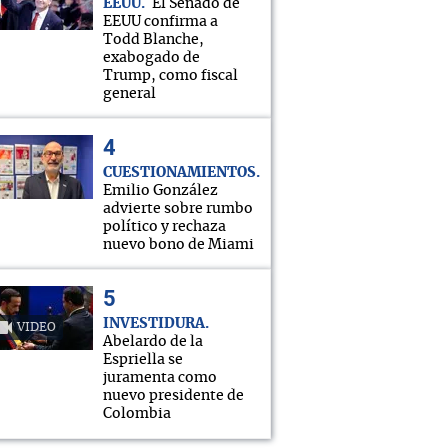
EEUU
El Senado de
EEUU confirma a
Todd Blanche,
exabogado de
Trump, como fiscal
general
CUESTIONAMIENTOS
Emilio González
advierte sobre rumbo
político y rechaza
nuevo bono de Miami
INVESTIDURA
VIDEO
Abelardo de la
Espriella se
juramenta como
nuevo presidente de
Colombia