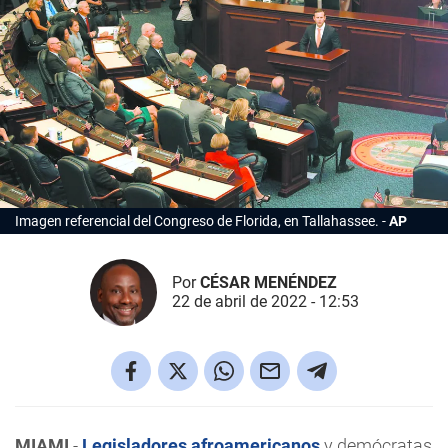
Imagen referencial del Congreso de Florida, en Tallahassee.
AP
Por
CÉSAR MENÉNDEZ
22 de abril de 2022 - 12:53
MIAMI
.-
Legisladores
afroamericanos
y demócratas