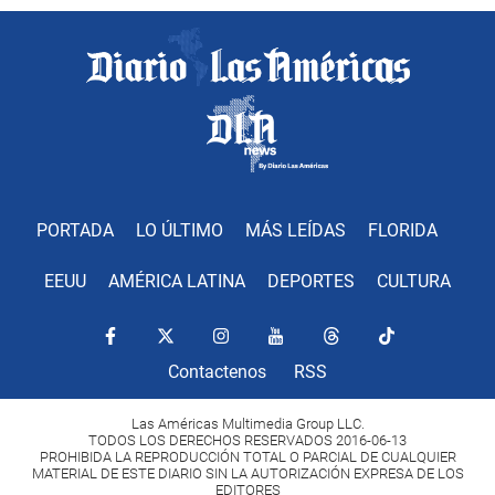
PORTADA
LO ÚLTIMO
MÁS LEÍDAS
FLORIDA
EEUU
AMÉRICA LATINA
DEPORTES
CULTURA
Contactenos
RSS
Las Américas Multimedia Group LLC.
TODOS LOS DERECHOS RESERVADOS 2016-06-13
PROHIBIDA LA REPRODUCCIÓN TOTAL O PARCIAL DE CUALQUIER
MATERIAL DE ESTE DIARIO SIN LA AUTORIZACIÓN EXPRESA DE LOS
EDITORES