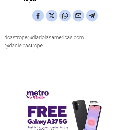
dcastrope@diariolasamericas.com
@danielcastrope