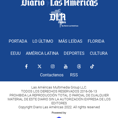
PORTADA
LO ÚLTIMO
MÁS LEÍDAS
FLORIDA
EEUU
AMÉRICA LATINA
DEPORTES
CULTURA
Contactenos
RSS
Las Américas Multimedia Group LLC.
TODOS LOS DERECHOS RESERVADOS 2016-06-13
PROHIBIDA LA REPRODUCCIÓN TOTAL O PARCIAL DE CUALQUIER
MATERIAL DE ESTE DIARIO SIN LA AUTORIZACIÓN EXPRESA DE LOS
EDITORES
Copyright Diario Las Américas 2022. All rights reserved