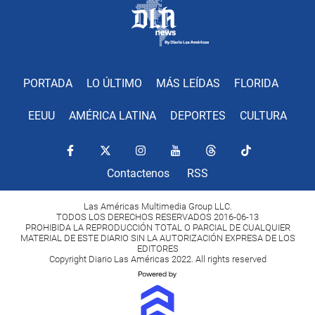
PORTADA
LO ÚLTIMO
MÁS LEÍDAS
FLORIDA
EEUU
AMÉRICA LATINA
DEPORTES
CULTURA
Contactenos
RSS
Las Américas Multimedia Group LLC.
TODOS LOS DERECHOS RESERVADOS 2016-06-13
PROHIBIDA LA REPRODUCCIÓN TOTAL O PARCIAL DE CUALQUIER
MATERIAL DE ESTE DIARIO SIN LA AUTORIZACIÓN EXPRESA DE LOS
EDITORES
Copyright Diario Las Américas 2022. All rights reserved