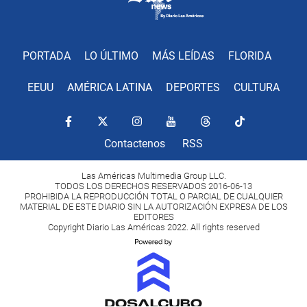
PORTADA
LO ÚLTIMO
MÁS LEÍDAS
FLORIDA
EEUU
AMÉRICA LATINA
DEPORTES
CULTURA
Contactenos
RSS
Las Américas Multimedia Group LLC.
TODOS LOS DERECHOS RESERVADOS 2016-06-13
PROHIBIDA LA REPRODUCCIÓN TOTAL O PARCIAL DE CUALQUIER
MATERIAL DE ESTE DIARIO SIN LA AUTORIZACIÓN EXPRESA DE LOS
EDITORES
Copyright Diario Las Américas 2022. All rights reserved