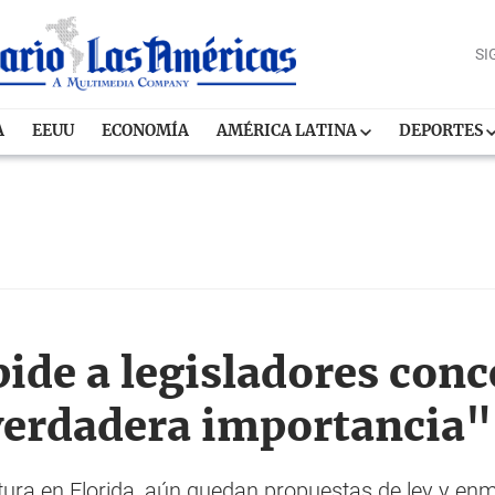
SI
A
EEUU
ECONOMÍA
AMÉRICA LATINA
DEPORTES
de a legisladores conc
verdadera importancia"
tura en Florida, aún quedan propuestas de ley y enm