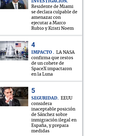
INVESTIGACIÓN
Residente de Miami
se declara culpable de
amenazar con
ejecutar a Marco
Rubio y Kristi Noem
IMPACTO
LA NASA
confirma que restos
de un cohete de
SpaceX impactaron
en la Luna
SEGURIDAD
EEUU
considera
inaceptable posición
de Sánchez sobre
inmigración ilegal en
España, y prepara
medidas