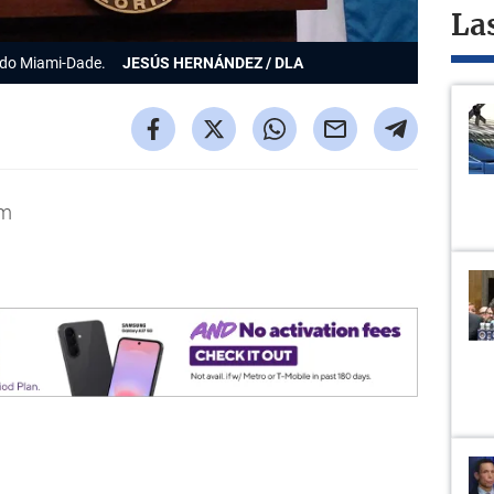
La
ado Miami-Dade.
JESÚS HERNÁNDEZ / DLA
om