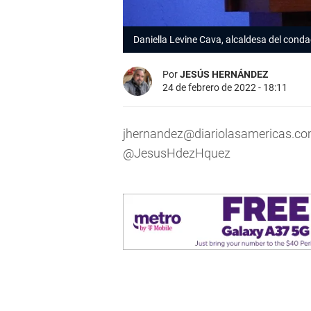
Daniella Levine Cava, alcaldesa del cond
Por
JESÚS HERNÁNDEZ
24 de febrero de 2022 - 18:11
jhernandez@diariolasamericas.c
@JesusHdezHquez