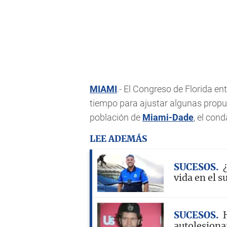
MIAMI
.- El Congreso de Florida en
tiempo para ajustar algunas propue
población de
Miami-Dade
, el con
LEE ADEMÁS
SUCESOS
vida en el 
SUCESOS
autolesiona