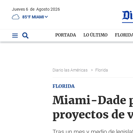
Jueves 6
de
Agosto 2026
85°F MIAMI
PORTADA
LO ÚLTIMO
FLORID
Diario las Américas
>
Florida
FLORIDA
Miami-Dade pi
proyectos de 
Tras un mes y medio de legisla