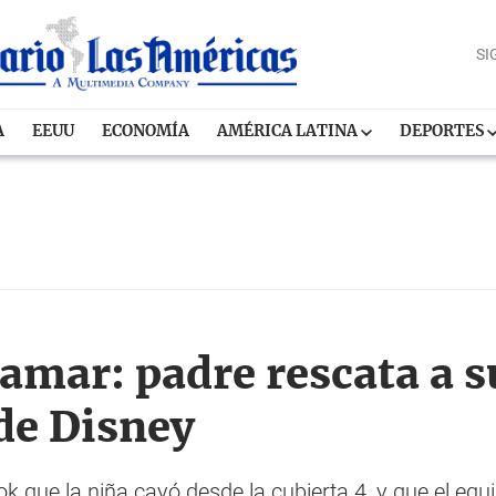
SI
A
EEUU
ECONOMÍA
AMÉRICA LATINA
DEPORTES
amar: padre rescata a su
 de Disney
 que la niña cayó desde la cubierta 4, y que el equ