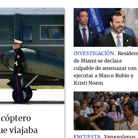
INVESTIGACIÓN
Residen
de Miami se declara
culpable de amenazar con
ejecutar a Marco Rubio y
Kristi Noem
icóptero
ue viajaba
ENCUESTA
Venezolanos