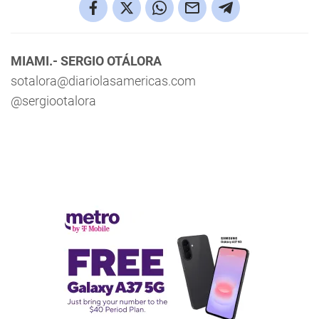
MIAMI.- SERGIO OTÁLORA
sotalora@diariolasamericas.com
@sergiootalora