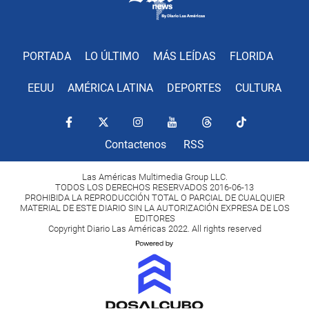
PORTADA
LO ÚLTIMO
MÁS LEÍDAS
FLORIDA
EEUU
AMÉRICA LATINA
DEPORTES
CULTURA
Contactenos
RSS
Las Américas Multimedia Group LLC.
TODOS LOS DERECHOS RESERVADOS 2016-06-13
PROHIBIDA LA REPRODUCCIÓN TOTAL O PARCIAL DE CUALQUIER
MATERIAL DE ESTE DIARIO SIN LA AUTORIZACIÓN EXPRESA DE LOS
EDITORES
Copyright Diario Las Américas 2022. All rights reserved