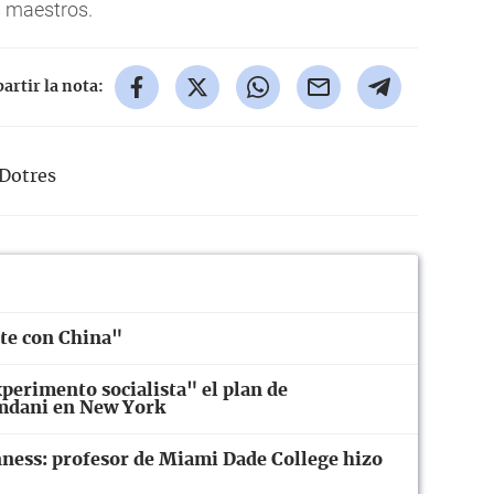
s maestros.
rtir la nota:
Dotres
rte con China"
xperimento socialista" el plan de
mdani en New York
ness: profesor de Miami Dade College hizo