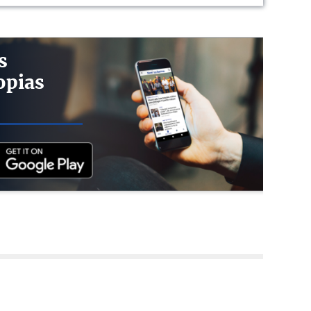
s
opias