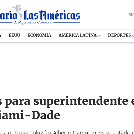
SI
A
EEUU
ECONOMÍA
AMÉRICA LATINA
DEPORTES
 para superintendente 
Miami-Dade
res, que reemplazó a Alberto Carvalho, es aceptado 