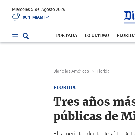
Miércoles 5
de
Agosto 2026
80°F MIAMI
PORTADA
LO ÚLTIMO
FLORID
Diario las Américas
>
Florida
FLORIDA
Tres años más
públicas de 
El superintendente José L. Dot