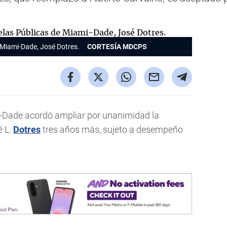
 Miami-Dade, José Dotres.
CORTESÍA MDCPS
i-Dade acordó ampliar por unanimidad la
é L.
Dotres
tres años más, sujeto a desempeño