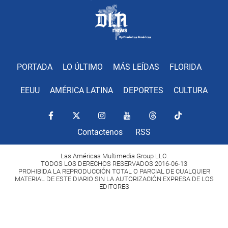
PORTADA
LO ÚLTIMO
MÁS LEÍDAS
FLORIDA
EEUU
AMÉRICA LATINA
DEPORTES
CULTURA
Contactenos
RSS
Las Américas Multimedia Group LLC.
TODOS LOS DERECHOS RESERVADOS 2016-06-13
PROHIBIDA LA REPRODUCCIÓN TOTAL O PARCIAL DE CUALQUIER
MATERIAL DE ESTE DIARIO SIN LA AUTORIZACIÓN EXPRESA DE LOS
EDITORES
Copyright Diario Las Américas 2022. All rights reserved