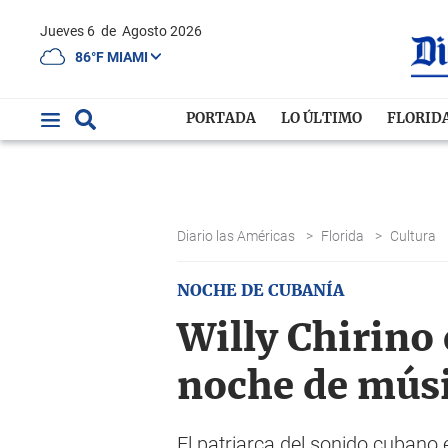
Jueves 6
de
Agosto 2026
86°F MIAMI
PORTADA
LO ÚLTIMO
FLORID
Diario las Américas
>
Florida
>
Cultura
NOCHE DE CUBANÍA
Willy Chirino
noche de mús
El patriarca del sonido cubano