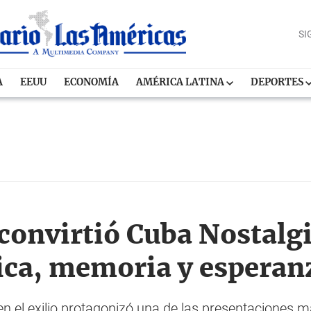
SI
A
EEUU
ECONOMÍA
AMÉRICA LATINA
DEPORTES
 convirtió Cuba Nostalg
ica, memoria y esperan
 en el exilio protagonizó una de las presentaciones 