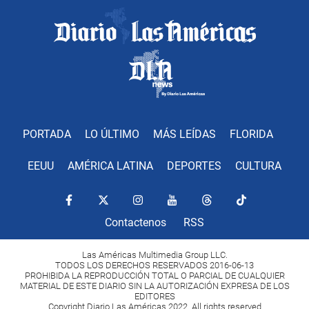
PORTADA
LO ÚLTIMO
MÁS LEÍDAS
FLORIDA
EEUU
AMÉRICA LATINA
DEPORTES
CULTURA
Contactenos
RSS
Las Américas Multimedia Group LLC.
TODOS LOS DERECHOS RESERVADOS 2016-06-13
PROHIBIDA LA REPRODUCCIÓN TOTAL O PARCIAL DE CUALQUIER
MATERIAL DE ESTE DIARIO SIN LA AUTORIZACIÓN EXPRESA DE LOS
EDITORES
Copyright Diario Las Américas 2022. All rights reserved