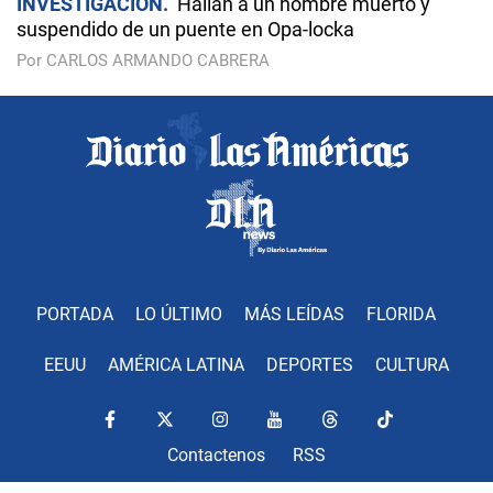
INVESTIGACIÓN
Hallan a un hombre muerto y
suspendido de un puente en Opa-locka
Por CARLOS ARMANDO CABRERA
PORTADA
LO ÚLTIMO
MÁS LEÍDAS
FLORIDA
EEUU
AMÉRICA LATINA
DEPORTES
CULTURA
Contactenos
RSS