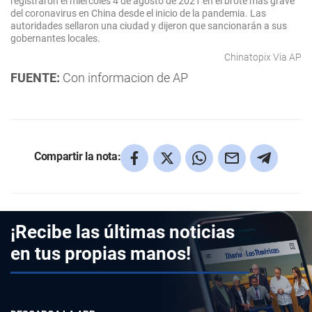
registraron el miércoles 4 de agosto de 2021 en el brote más grave
del coronavirus en China desde el inicio de la pandemia. Las
autoridades sellaron una ciudad y dijeron que sancionarán a sus
gobernantes locales.
Chinatopix Via AP
FUENTE:
Con informacion de AP
Compartir la nota:
¡Recibe las últimas noticias
en tus propias manos!