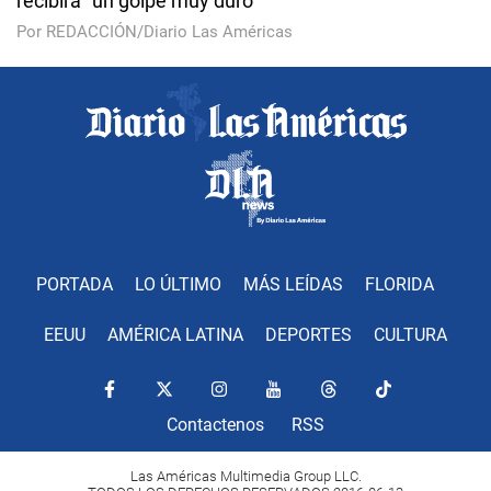
recibirá "un golpe muy duro"
Por REDACCIÓN/Diario Las Américas
PORTADA
LO ÚLTIMO
MÁS LEÍDAS
FLORIDA
EEUU
AMÉRICA LATINA
DEPORTES
CULTURA
Contactenos
RSS
Las Américas Multimedia Group LLC.