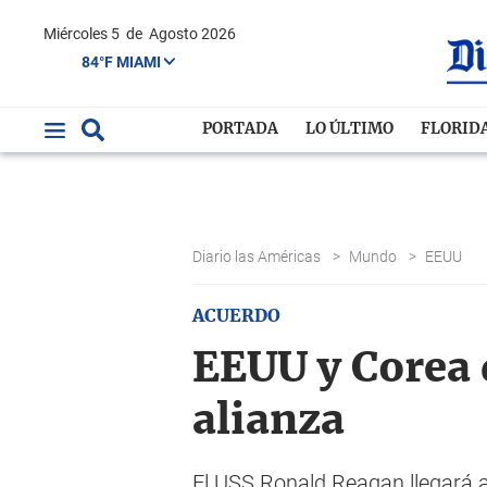
Miércoles 5
de
Agosto 2026
84°F MIAMI
PORTADA
LO ÚLTIMO
FLORID
Diario las Américas
>
Mundo
>
EEUU
ACUERDO
EEUU y Corea d
alianza
El USS Ronald Reagan llegará a 