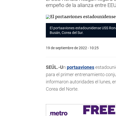
empeño de la alianza entre EEU
El portaaviones estadounidense USS Ron
Busán, Corea del Sur.
19 de septiembre de 2022 - 10:25
SEÚL.-U
n
portaaviones
estadounid
para el primer entrenamiento conj
informaron autoridades el lunes, 
Corea del Norte.