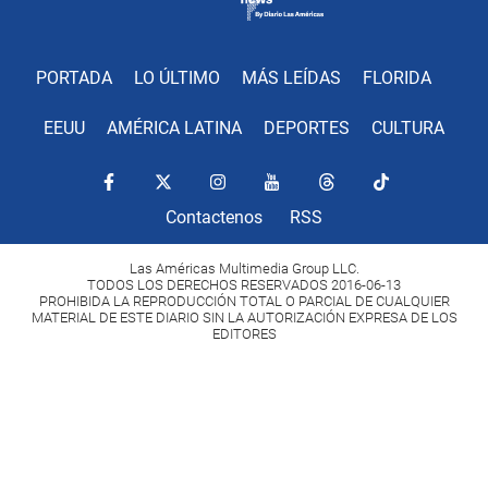
PORTADA
LO ÚLTIMO
MÁS LEÍDAS
FLORIDA
EEUU
AMÉRICA LATINA
DEPORTES
CULTURA
Contactenos
RSS
Las Américas Multimedia Group LLC.
TODOS LOS DERECHOS RESERVADOS 2016-06-13
PROHIBIDA LA REPRODUCCIÓN TOTAL O PARCIAL DE CUALQUIER
MATERIAL DE ESTE DIARIO SIN LA AUTORIZACIÓN EXPRESA DE LOS
EDITORES
Copyright Diario Las Américas 2022. All rights reserved