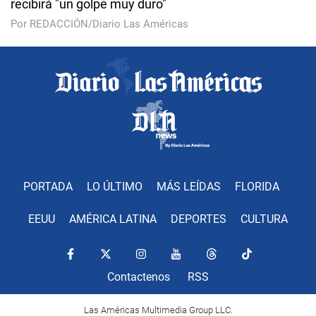
recibirá "un golpe muy duro"
Por REDACCIÓN/Diario Las Américas
PORTADA
LO ÚLTIMO
MÁS LEÍDAS
FLORIDA
EEUU
AMÉRICA LATINA
DEPORTES
CULTURA
Contactenos
RSS
Las Américas Multimedia Group LLC.