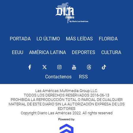
PORTADA
LO ÚLTIMO
MÁS LEÍDAS
FLORIDA
EEUU
AMÉRICA LATINA
DEPORTES
CULTURA
Contactenos
RSS
Las Américas Multimedia Group LLC.
TODOS LOS DERECHOS RESERVADOS 2016-06-13
PROHIBIDA LA REPRODUCCIÓN TOTAL O PARCIAL DE CUALQUIER
MATERIAL DE ESTE DIARIO SIN LA AUTORIZACIÓN EXPRESA DE LOS
EDITORES
Copyright Diario Las Américas 2022. All rights reserved