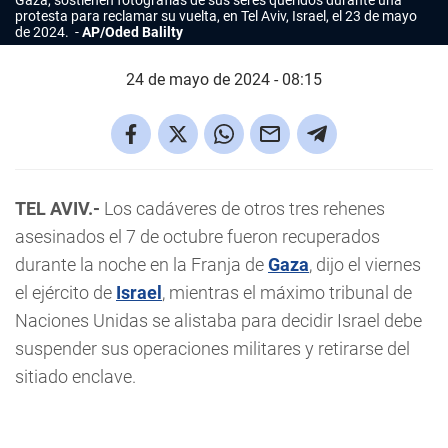
Gaza, sostienen fotografías de sus seres queridos durante una
protesta para reclamar su vuelta, en Tel Aviv, Israel, el 23 de mayo
de 2024.
AP/Oded Balilty
24 de mayo de 2024 - 08:15
TEL AVIV.-
Los cadáveres de otros tres rehenes
asesinados el 7 de octubre fueron recuperados
durante la noche en la Franja de
Gaza
, dijo el viernes
el ejército de
Israel
, mientras el máximo tribunal de
Naciones Unidas se alistaba para decidir Israel debe
suspender sus operaciones militares y retirarse del
sitiado enclave.