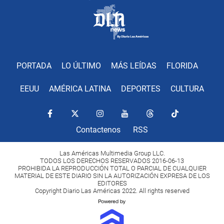
PORTADA
LO ÚLTIMO
MÁS LEÍDAS
FLORIDA
EEUU
AMÉRICA LATINA
DEPORTES
CULTURA
Contactenos
RSS
Las Américas Multimedia Group LLC.
TODOS LOS DERECHOS RESERVADOS 2016-06-13
PROHIBIDA LA REPRODUCCIÓN TOTAL O PARCIAL DE CUALQUIER
MATERIAL DE ESTE DIARIO SIN LA AUTORIZACIÓN EXPRESA DE LOS
EDITORES
Copyright Diario Las Américas 2022. All rights reserved