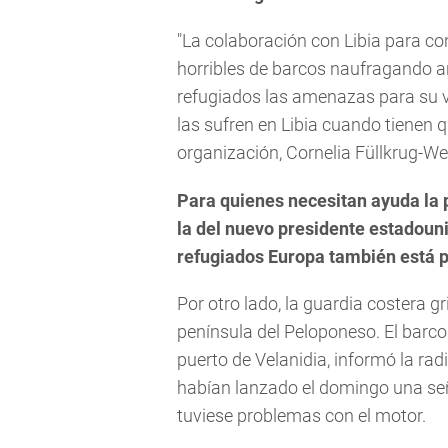
"La colaboración con Libia para co
horribles de barcos naufragando ant
refugiados las amenazas para su v
las sufren en Libia cuando tienen qu
organización, Cornelia Füllkrug-Wei
Para quienes necesitan ayuda la p
la del nuevo presidente estadoun
refugiados Europa también está pr
Por otro lado, la guardia costera g
península del Peloponeso. El barco 
puerto de Velanidia, informó la ra
habían lanzado el domingo una se
tuviese problemas con el motor.