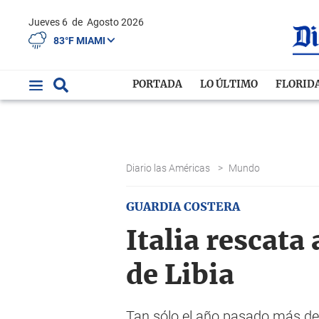
Jueves 6
de
Agosto 2026
83°F MIAMI
PORTADA
LO ÚLTIMO
FLORID
Diario las Américas
>
Mundo
GUARDIA COSTERA
Italia rescat
de Libia
Tan sólo el año pasado más de