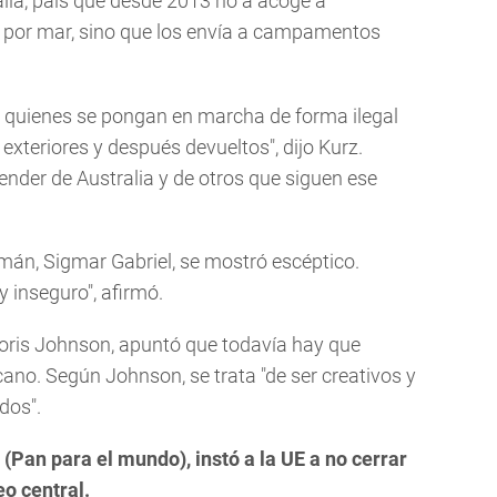
lia, país que desde 2013 no a acoge a
n por mar, sino que los envía a campamentos
: quienes se pongan en marcha de forma ilegal
exteriores y después devueltos", dijo Kurz.
nder de Australia y de otros que siguen ese
emán, Sigmar Gabriel, se mostró escéptico.
 inseguro", afirmó.
 Boris Johnson, apuntó que todavía hay que
icano. Según Johnson, se trata "de ser creativos y
ados".
(Pan para el mundo), instó a la UE a no cerrar
eo central.