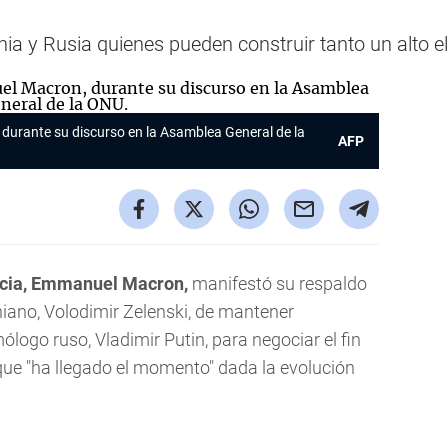
a y Rusia quienes pueden construir tanto un alto e
durante su discurso en la Asamblea General de la
AFP
ancia, Emmanuel Macron,
manifestó su respaldo
niano, Volodimir Zelenski, de mantener
logo ruso, Vladimir Putin, para negociar el fin
que "ha llegado el momento" dada la evolución