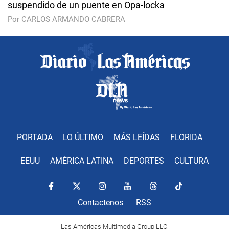
suspendido de un puente en Opa-locka
Por CARLOS ARMANDO CABRERA
PORTADA
LO ÚLTIMO
MÁS LEÍDAS
FLORIDA
EEUU
AMÉRICA LATINA
DEPORTES
CULTURA
Contactenos
RSS
Las Américas Multimedia Group LLC.