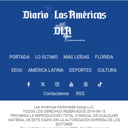
PORTADA
LO ÚLTIMO
MÁS LEÍDAS
FLORIDA
EEUU
AMÉRICA LATINA
DEPORTES
CULTURA
Contactenos
RSS
Las Américas Multimedia Group LLC.
TODOS LOS DERECHOS RESERVADOS 2016-06-13
PROHIBIDA LA REPRODUCCIÓN TOTAL O PARCIAL DE CUALQUIER
MATERIAL DE ESTE DIARIO SIN LA AUTORIZACIÓN EXPRESA DE LOS
EDITORES