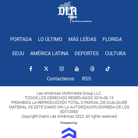
PORTADA
LO ÚLTIMO
MÁS LEÍDAS
FLORIDA
EEUU
AMÉRICA LATINA
DEPORTES
CULTURA
Contactenos
RSS
Las Américas Multimedia Group LLC.
TODOS LOS DERECHOS RESERVADOS 2016-06-13
PROHIBIDA LA REPRODUCCIÓN TOTAL O PARCIAL DE CUALQUIER
MATERIAL DE ESTE DIARIO SIN LA AUTORIZACIÓN EXPRESA DE LOS
EDITORES
Copyright Diario Las Américas 2022. All rights reserved