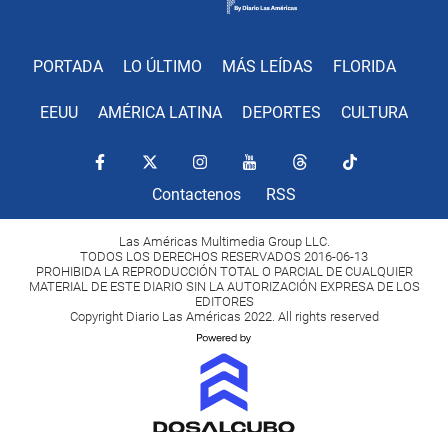
PORTADA
LO ÚLTIMO
MÁS LEÍDAS
FLORIDA
EEUU
AMÉRICA LATINA
DEPORTES
CULTURA
Contactenos
RSS
Las Américas Multimedia Group LLC.
TODOS LOS DERECHOS RESERVADOS 2016-06-13
PROHIBIDA LA REPRODUCCIÓN TOTAL O PARCIAL DE CUALQUIER
MATERIAL DE ESTE DIARIO SIN LA AUTORIZACIÓN EXPRESA DE LOS
EDITORES
Copyright Diario Las Américas 2022. All rights reserved