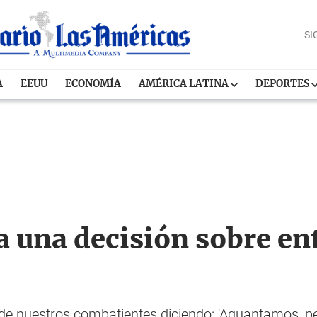
SI
A
EEUU
ECONOMÍA
AMÉRICA LATINA
DEPORTES
a una decisión sobre en
de nuestros combatientes diciendo: 'Aguantamos, pe