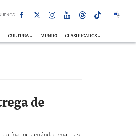
GUENOS
CULTURA
MUNDO
CLASIFICADOS
trega de
ro dígannos cuándo llegan las