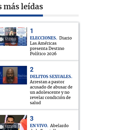
s más leídas
ELECCIONES
Diario
VIDEO
Las Américas
presenta Destino
Político 2026
DELITOS SEXUALES
Arrestan a pastor
acusado de abusar de
un adolescente y no
revelar condición de
salud
EN VIVO
Abelardo
VIDEO