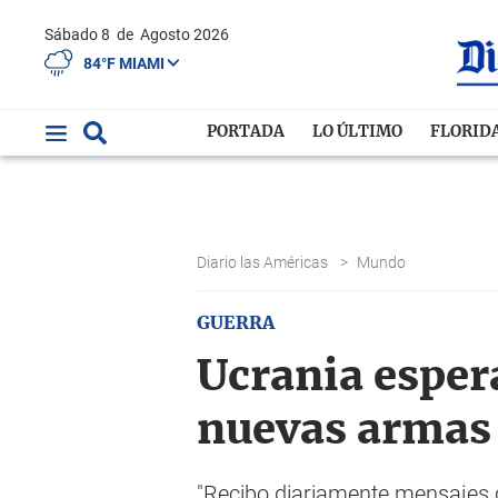
Sábado 8
de
Agosto 2026
84°F MIAMI
PORTADA
LO ÚLTIMO
FLORID
Diario las Américas
>
Mundo
GUERRA
Ucrania esper
nuevas armas
"Recibo diariamente mensajes 