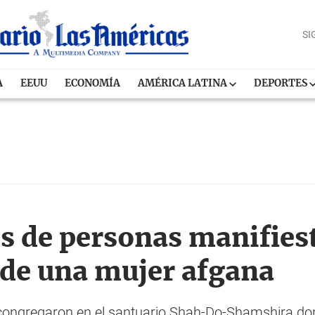
SI
A
EEUU
ECONOMÍA
AMÉRICA LATINA
DEPORTES
s de personas manifiest
de una mujer afgana
congregaron en el santuario Shah-Do-Shamshira don