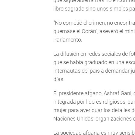
que sigue abierta tras no encontr
libro sagrado sino unos simples pa
"No cometió el crimen, no encont
quemase el Corán", aseveró el minis
Parlamento.
La difusión en redes sociales de fo
que se había graduado en una escuel
internautas del país a demandar j
días.
El presidente afgano, Ashraf Gani,
integrada por líderes religiosos, p
mujer para averiguar los detalles 
Naciones Unidas, organizaciones civ
La sociedad afgana es muy sensibl