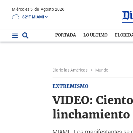
Miércoles 5
de
Agosto 2026
82°F MIAMI
PORTADA
LO ÚLTIMO
FLORID
Diario las Américas
>
Mundo
EXTREMISMO
VIDEO: Ciento
linchamiento 
MIAMI.- Los manifestantes se 