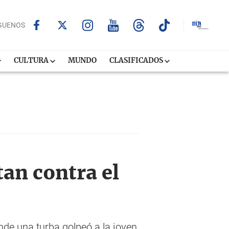
GUENOS
CULTURA
MUNDO
CLASIFICADOS
an contra el
de una turba golpeó a la joven