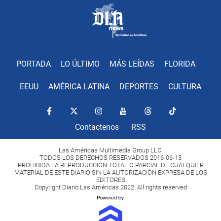
PORTADA
LO ÚLTIMO
MÁS LEÍDAS
FLORIDA
EEUU
AMÉRICA LATINA
DEPORTES
CULTURA
Contactenos
RSS
Las Américas Multimedia Group LLC.
TODOS LOS DERECHOS RESERVADOS 2016-06-13
PROHIBIDA LA REPRODUCCIÓN TOTAL O PARCIAL DE CUALQUIER
MATERIAL DE ESTE DIARIO SIN LA AUTORIZACIÓN EXPRESA DE LOS
EDITORES
Copyright Diario Las Américas 2022. All rights reserved