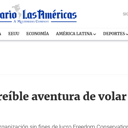
SI
A
EEUU
ECONOMÍA
AMÉRICA LATINA
DEPORTES
eíble aventura de volar
 organización sin fines de lucro Freedom Conservatio