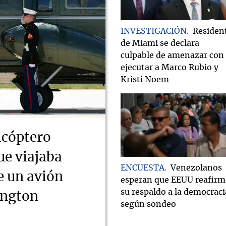
INVESTIGACIÓN
Residen
de Miami se declara
culpable de amenazar con
ejecutar a Marco Rubio y
Kristi Noem
icóptero
ue viajaba
ENCUESTA
Venezolanos
e un avión
esperan que EEUU reafirm
su respaldo a la democraci
ington
según sondeo