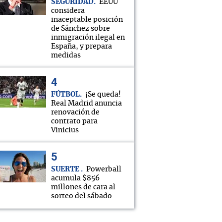
SEGURIDAD
EEUU
considera
inaceptable posición
de Sánchez sobre
inmigración ilegal en
España, y prepara
medidas
FÚTBOL
¡Se queda!
Real Madrid anuncia
renovación de
contrato para
Alá nos proteja!"
Vinicius
SUERTE
Powerball
acumula $856
millones de cara al
sorteo del sábado