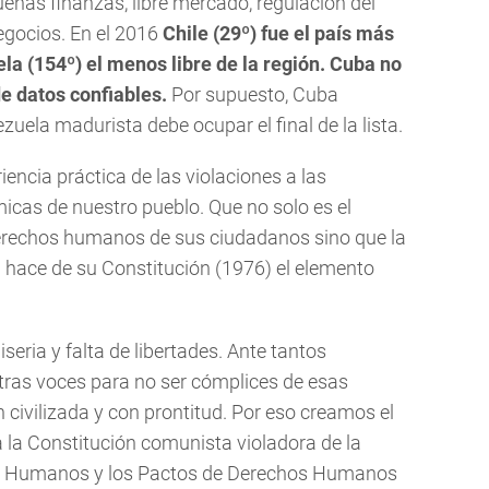
enas finanzas, libre mercado, regulación del
negocios. En el 2016
Chile (29º) fue el país más
la (154º) el menos libre de la región. Cuba no
de datos confiables.
Por supuesto, Cuba
ela madurista debe ocupar el final de la lista.
ncia práctica de las violaciones a las
micas de nuestro pueblo. Que no solo es el
derechos humanos de sus ciudadanos sino que la
ra hace de su Constitución (1976) el elemento
eria y falta de libertades. Ante tantos
tras voces para no ser cómplices de esas
n civilizada y con prontitud. Por eso creamos el
a la Constitución comunista violadora de la
os Humanos y los Pactos de Derechos Humanos