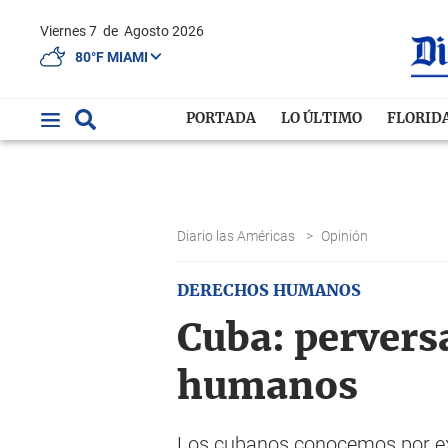
Viernes 7
de
Agosto 2026
80°F MIAMI
PORTADA
LO ÚLTIMO
FLORID
Diario las Américas
>
Opinión
DERECHOS HUMANOS
Cuba: pervers
humanos
Los cubanos conocemos por expe