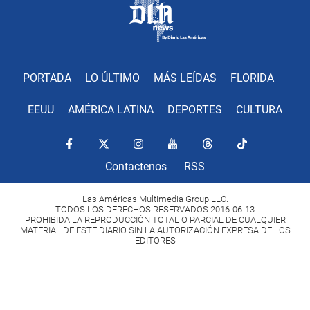
PORTADA
LO ÚLTIMO
MÁS LEÍDAS
FLORIDA
EEUU
AMÉRICA LATINA
DEPORTES
CULTURA
Contactenos
RSS
Las Américas Multimedia Group LLC.
TODOS LOS DERECHOS RESERVADOS 2016-06-13
PROHIBIDA LA REPRODUCCIÓN TOTAL O PARCIAL DE CUALQUIER
MATERIAL DE ESTE DIARIO SIN LA AUTORIZACIÓN EXPRESA DE LOS
EDITORES
Copyright Diario Las Américas 2022. All rights reserved