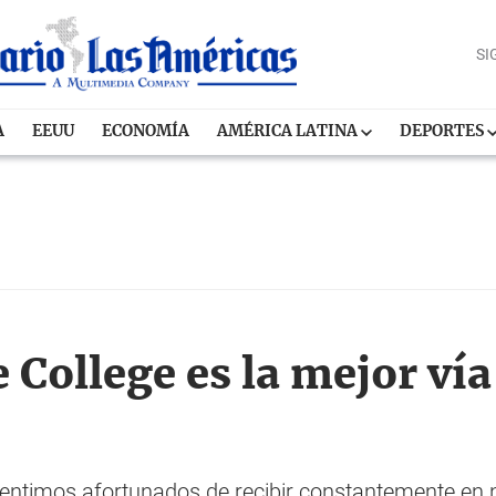
SI
A
EEUU
ECONOMÍA
AMÉRICA LATINA
DEPORTES
 College es la mejor vía
entimos afortunados de recibir constantemente en n