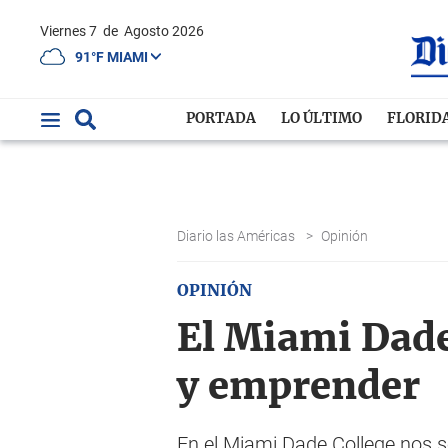
Viernes 7
de
Agosto 2026
91°F MIAMI
PORTADA
LO ÚLTIMO
FLORID
Diario las Américas
>
Opinión
OPINIÓN
El Miami Dade
y emprender
En el Miami Dade College nos s