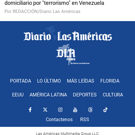
domiciliario por "terrorismo" en Venezuela
Por REDACCIÓN/Diario Las Américas
PORTADA
LO ÚLTIMO
MÁS LEÍDAS
FLORIDA
EEUU
AMÉRICA LATINA
DEPORTES
CULTURA
Contactenos
RSS
Las Américas Multimedia Group LLC.