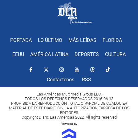
PORTADA
LO ÚLTIMO
MÁS LEÍDAS
FLORIDA
EEUU
AMÉRICA LATINA
DEPORTES
CULTURA
Contactenos
RSS
Las Américas Multimedia Group LLC.
TODOS LOS DERECHOS RESERVADOS 2016-06-13
PROHIBIDA LA REPRODUCCIÓN TOTAL O PARCIAL DE CUALQUIER
MATERIAL DE ESTE DIARIO SIN LA AUTORIZACIÓN EXPRESA DE LOS
EDITORES
Copyright Diario Las Américas 2022. All rights reserved