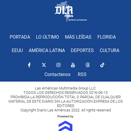
PORTADA
LO ÚLTIMO
MÁS LEÍDAS
FLORIDA
EEUU
AMÉRICA LATINA
DEPORTES
CULTURA
Contactenos
RSS
Las Américas Multimedia Group LLC.
TODOS LOS DERECHOS RESERVADOS 2016-06-13
PROHIBIDA LA REPRODUCCIÓN TOTAL O PARCIAL DE CUALQUIER
MATERIAL DE ESTE DIARIO SIN LA AUTORIZACIÓN EXPRESA DE LOS
EDITORES
Copyright Diario Las Américas 2022. All rights reserved