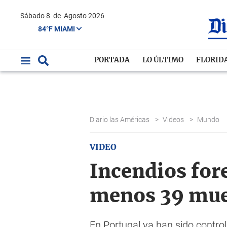
Sábado 8
de
Agosto 2026
84°F MIAMI
PORTADA
LO ÚLTIMO
FLORID
Diario las Américas
>
Videos
>
Mundo
VIDEO
Incendios fore
menos 39 mue
En Portugal ya han sido control