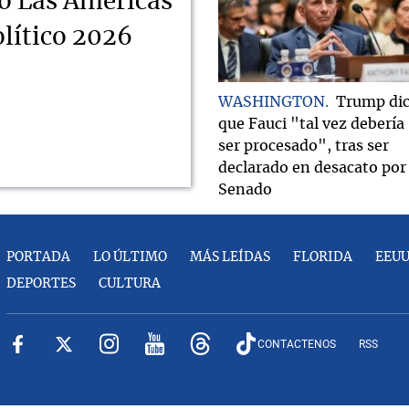
o Las Américas
lítico 2026
WASHINGTON
Trump di
que Fauci "tal vez debería
ser procesado", tras ser
declarado en desacato por 
Senado
PORTADA
LO ÚLTIMO
MÁS LEÍDAS
FLORIDA
EEU
DEPORTES
CULTURA
CONTACTENOS
RSS