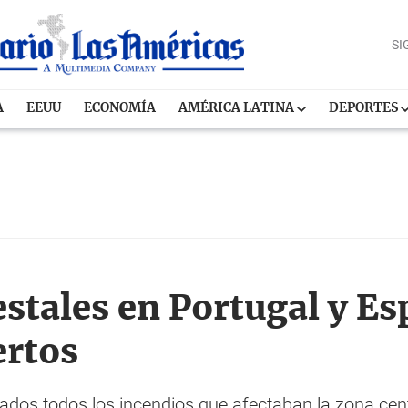
SI
A
EEUU
ECONOMÍA
AMÉRICA LATINA
DEPORTES
stales en Portugal y Es
rtos
ados todos los incendios que afectaban la zona cent