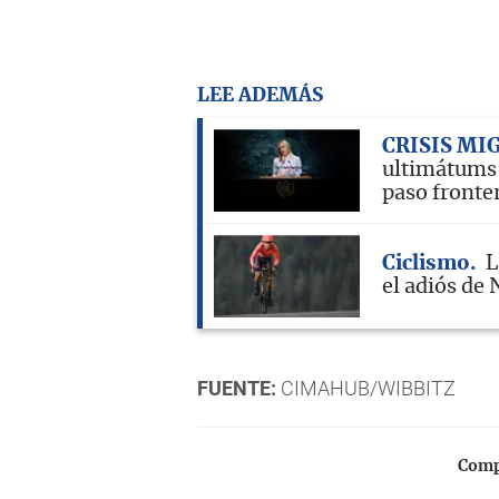
LEE ADEMÁS
CRISIS MI
ultimátums
paso fronte
Ciclismo
L
el adiós de 
FUENTE:
CIMAHUB/WIBBITZ
Compa