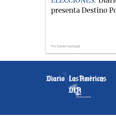
ELECCIONES
Diari
presenta Destino Po
Por Daniel Castropé