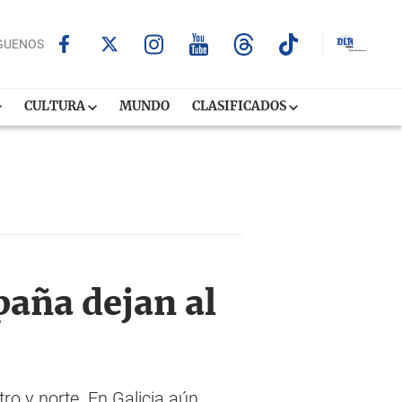
GUENOS
CULTURA
MUNDO
CLASIFICADOS
paña dejan al
ro y norte. En Galicia aún