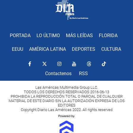
PORTADA
LO ÚLTIMO
MÁS LEÍDAS
FLORIDA
EEUU
AMÉRICA LATINA
DEPORTES
CULTURA
Contactenos
RSS
Las Américas Multimedia Group LLC.
TODOS LOS DERECHOS RESERVADOS 2016-06-13
PROHIBIDA LA REPRODUCCIÓN TOTAL O PARCIAL DE CUALQUIER
MATERIAL DE ESTE DIARIO SIN LA AUTORIZACIÓN EXPRESA DE LOS
EDITORES
Copyright Diario Las Américas 2022. All rights reserved