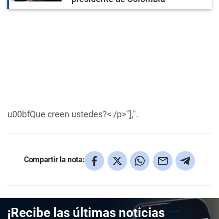
u00bfQue creen ustedes?< /p>"],".
Compartir la nota:
¡Recibe las últimas noticias