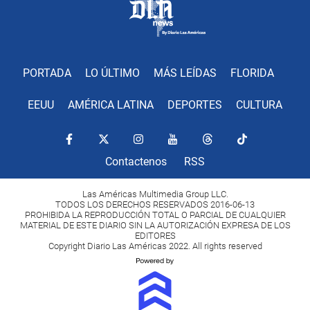
PORTADA
LO ÚLTIMO
MÁS LEÍDAS
FLORIDA
EEUU
AMÉRICA LATINA
DEPORTES
CULTURA
Contactenos
RSS
Las Américas Multimedia Group LLC.
TODOS LOS DERECHOS RESERVADOS 2016-06-13
PROHIBIDA LA REPRODUCCIÓN TOTAL O PARCIAL DE CUALQUIER
MATERIAL DE ESTE DIARIO SIN LA AUTORIZACIÓN EXPRESA DE LOS
EDITORES
Copyright Diario Las Américas 2022. All rights reserved