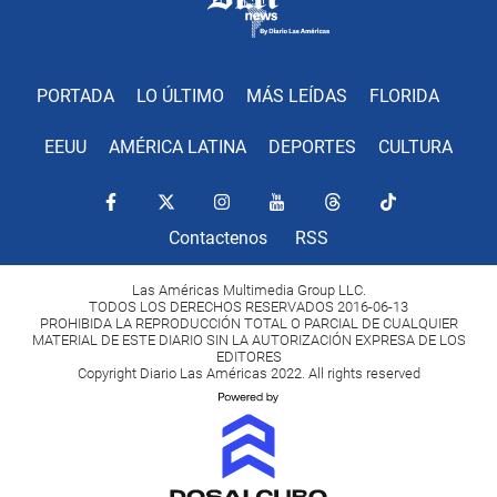
PORTADA
LO ÚLTIMO
MÁS LEÍDAS
FLORIDA
EEUU
AMÉRICA LATINA
DEPORTES
CULTURA
Contactenos
RSS
Las Américas Multimedia Group LLC.
TODOS LOS DERECHOS RESERVADOS 2016-06-13
PROHIBIDA LA REPRODUCCIÓN TOTAL O PARCIAL DE CUALQUIER
MATERIAL DE ESTE DIARIO SIN LA AUTORIZACIÓN EXPRESA DE LOS
EDITORES
Copyright Diario Las Américas 2022. All rights reserved