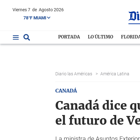
Viernes 7
de
Agosto 2026
78°F MIAMI
PORTADA
LO ÚLTIMO
FLORID
Diario las Américas
>
América Latina
CANADÁ
Canadá dice q
el futuro de V
La ministra de Asuntos Exterio