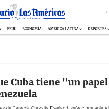
SI
A
EEUU
ECONOMÍA
AMÉRICA LATINA
DEPORTES
ue Cuba tiene "un papel
enezuela
res de Canadá, Chrystia Freeland, señaló que aplaud