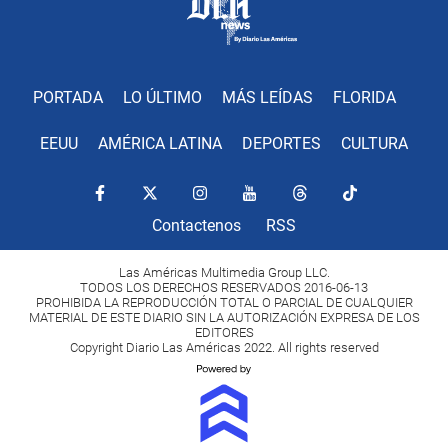
PORTADA
LO ÚLTIMO
MÁS LEÍDAS
FLORIDA
EEUU
AMÉRICA LATINA
DEPORTES
CULTURA
Contactenos
RSS
Las Américas Multimedia Group LLC.
TODOS LOS DERECHOS RESERVADOS 2016-06-13
PROHIBIDA LA REPRODUCCIÓN TOTAL O PARCIAL DE CUALQUIER
MATERIAL DE ESTE DIARIO SIN LA AUTORIZACIÓN EXPRESA DE LOS
EDITORES
Copyright Diario Las Américas 2022. All rights reserved