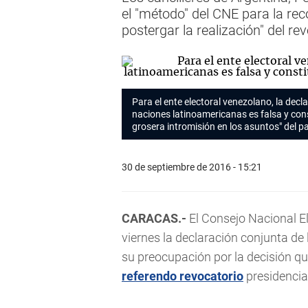
el "método" del CNE para la rec
postergar la realización" del re
Para el ente electoral venezolano, la decl
naciones latinoamericanas es falsa y con
grosera intromisión en los asuntos" del pa
30 de septiembre de 2016 - 15:21
CARACAS.-
El Consejo Nacional E
viernes la declaración conjunta de
su preocupación por la decisión qu
referendo revocatorio
presidencia