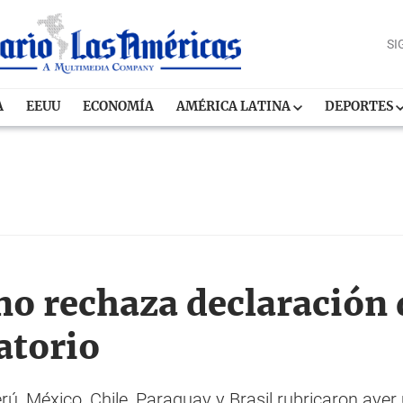
SI
A
EEUU
ECONOMÍA
AMÉRICA LATINA
DEPORTES
o rechaza declaración d
atorio
erú, México, Chile, Paraguay y Brasil rubricaron ayer