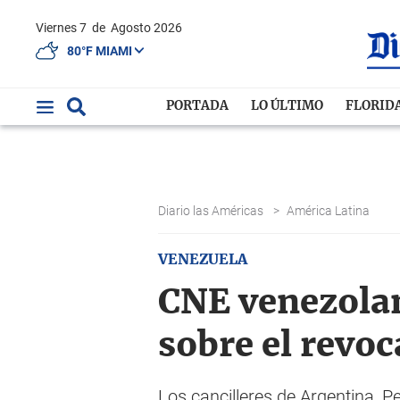
Viernes 7
de
Agosto 2026
80°F MIAMI
PORTADA
LO ÚLTIMO
FLORID
Diario las Américas
>
América Latina
VENEZUELA
CNE venezolan
sobre el revoc
Los cancilleres de Argentina, P