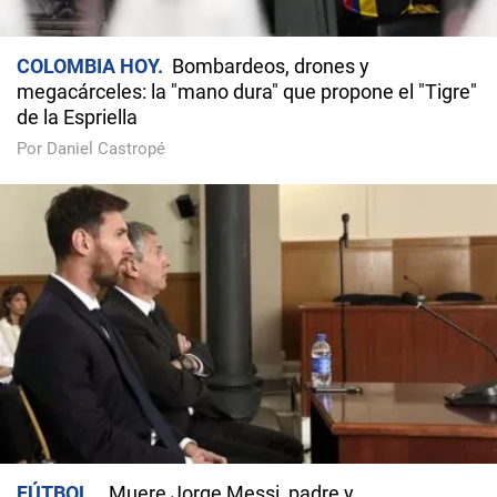
COLOMBIA HOY
Bombardeos, drones y
megacárceles: la "mano dura" que propone el "Tigre"
de la Espriella
Por Daniel Castropé
FÚTBOL
Muere Jorge Messi, padre y